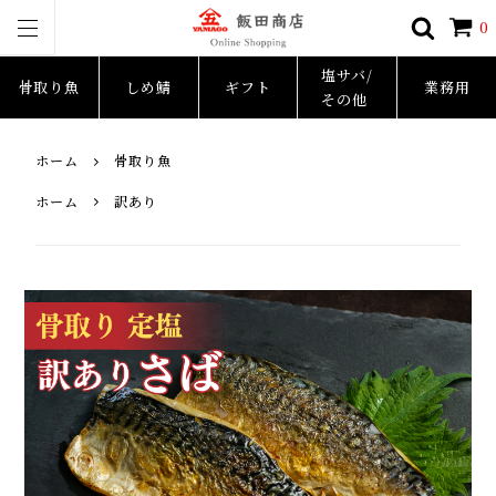
0
塩サバ/
骨取り魚
しめ鯖
ギフト
業務用
その他
ホーム
骨取り魚
ホーム
訳あり